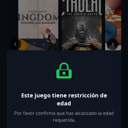
Field of Glory:
Cthulhu: The
Hozy
Kingdoms -
Cosmic Abyss -
Burghers and
R'lyeh Edition
$14.99
$49.99
$14.99
Bombards
Este juego tiene restricción de
edad
Por favor confirma que has alcanzado la edad
requerida.