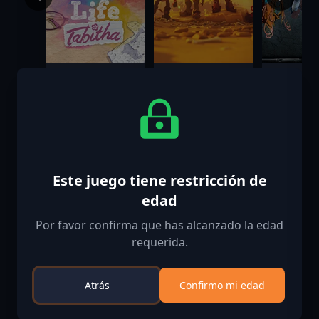
A Storied Life:
Far Far West
Dragonki
Tabitha
Banished 
Pack
$7.50
$19.99
$3.99
$14.99
Este juego tiene restricción de
edad
Por favor confirma que has alcanzado la edad
requerida.
Atrás
Confirmo mi edad