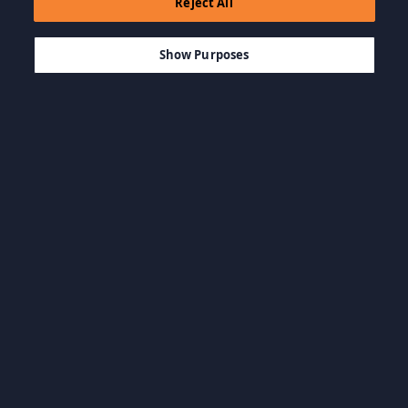
Reject All
$4.99
-55%
AÑADIR A LA CESTA
$2.25
Show Purposes
Explorar por categoría
BSO y Artbooks
Juegos casuales