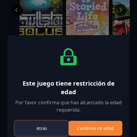
Nullstar: Solus
A Storied Life:
Toll Boot
Tabitha
Simulato
$9.99
$7.50
$12.99
$14.99
Este juego tiene restricción de
edad
Por favor confirma que has alcanzado la edad
requerida.
Atrás
Confirmo mi edad