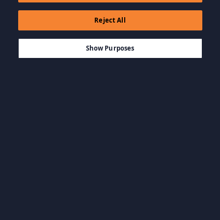
Reject All
$19.99
AÑADIR A LA CESTA
Show Purposes
Explorar por categoría