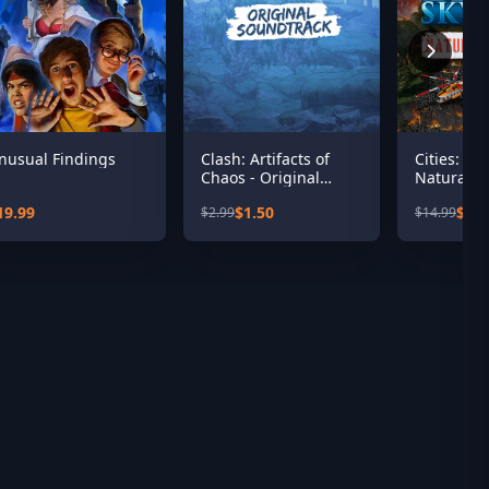
nusual Findings
Clash: Artifacts of
Cities: Sky
Chaos - Original
Natural D
Soundtrack
19.99
$1.50
$7.5
$2.99
$14.99