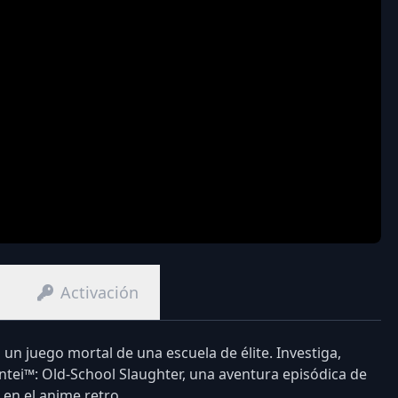
Activación
n un juego mortal de una escuela de élite. Investiga,
ei™: Old-School Slaughter, una aventura episódica de
 en el anime retro.