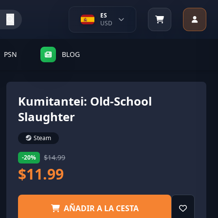
ES
USD
PSN
BLOG
Kumitantei: Old-School
Slaughter
Steam
$14.99
-20%
$11.99
AÑADIR A LA CESTA