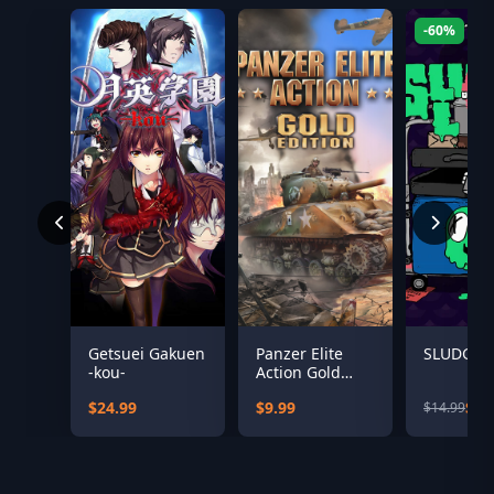
-60%
Getsuei Gakuen
Panzer Elite
SLUDGE L
-kou-
Action Gold
Edition
$24.99
$9.99
$6.
$14.99