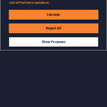
List of Partners (vendors)
I Accept
Reject All
$39.99
DODAJ DO KOSZYKA
Show Purposes
Przeglądaj według kategorii