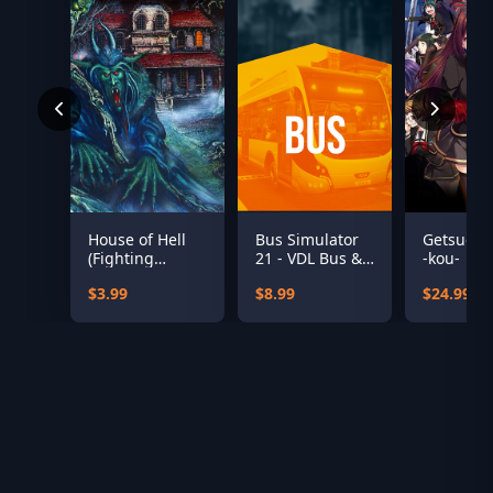
House of Hell
Bus Simulator
Getsuei 
(Fighting
21 - VDL Bus &
-kou-
Fantasy
Coach Pack
$3.99
$8.99
$24.99
Classics)