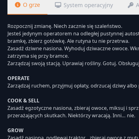
O grze
System operacyjny
A
Rozpocznij zmianę. Niech zacznie się szaleństwo.
Jesteś jedynym operatorem na odległej pustynnej autostr
bramkę, zbierz gotówkę. Ale rutyna tu nie przetrwa.
Zasadź dziwne nasiona. Wyhoduj dziwaczne owoce. Wkrót
zatrzyma się przy bramce.
Zarządzaj swoją stacją. Uprawiaj rośliny. Gotuj. Obsługuj
OPERATE
Zarządzaj ruchem, przyjmuj opłaty, odrzucaj dziwy albo 
COOK & SELL
Zasadź egzotyczne nasiona, zbieraj owoce, miksuj i spr
przerażających skutkach. Niektórzy wracają. Inni… nie.
GROW
Zasadź nasiona, podlewaj traktor... zbieraj owoce z mu