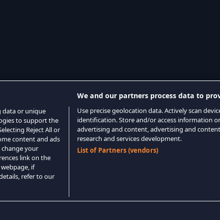
We and our partners process data to prov
Use precise geolocation data. Actively scan device
g data or unique
identification. Store and/or access information o
logies to support the
advertising and content, advertising and conte
lecting Reject All or
research and services development.
 some content and ads
o change your
List of Partners (vendors)
rences link on the
 webpage, if
etails, refer to our