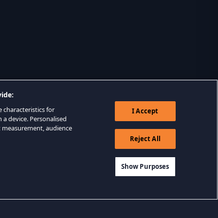
ide:
 characteristics for
I Accept
n a device. Personalised
nt measurement, audience
Reject All
Show Purposes