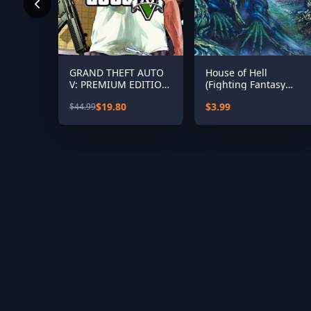
GRAND THEFT AUTO
House of Hell
V: PREMIUM EDITION
(Fighting Fantasy
& Great White Shark
Classics)
$19.80
$3.99
$44.99
Card Bundle