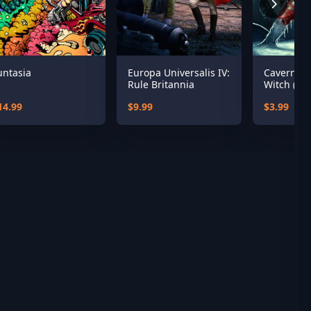
untasia
Europa Universalis IV:
Caverns o
Rule Britannia
Witch (Fig
Fantasy Cl
14.99
$9.99
$3.99