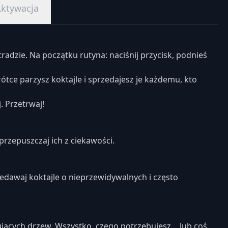
ktywacja
adzie. Na początku rutyna: naciśnij przycisk, podnieś
ce parzysz koktajle i sprzedajesz je każdemu, kto
. Przetrwaj!
przepuszczaj ich z ciekawości.
zedawaj koktajle o nieprzewidywalnych i często
tujących drzew. Wszystko, czego potrzebujesz… lub coś