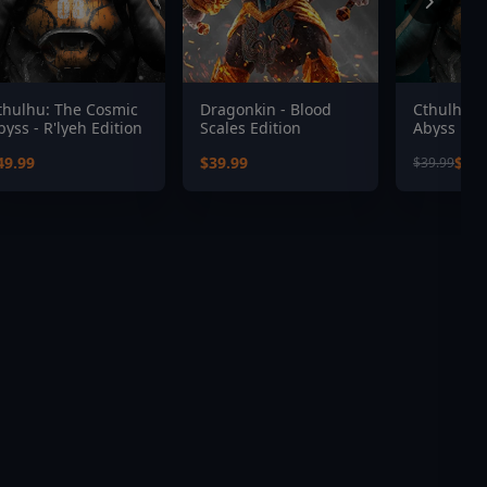
thulhu: The Cosmic
Dragonkin - Blood
Cthulhu: 
byss - R'lyeh Edition
Scales Edition
Abyss
49.99
$39.99
$27.
$39.99