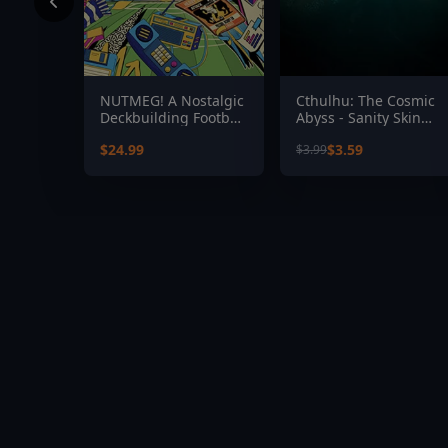
NUTMEG! A Nostalgic
Cthulhu: The Cosmic
Deckbuilding Football
Abyss - Sanity Skin
Manager
Pack
$24.99
$3.59
$3.99