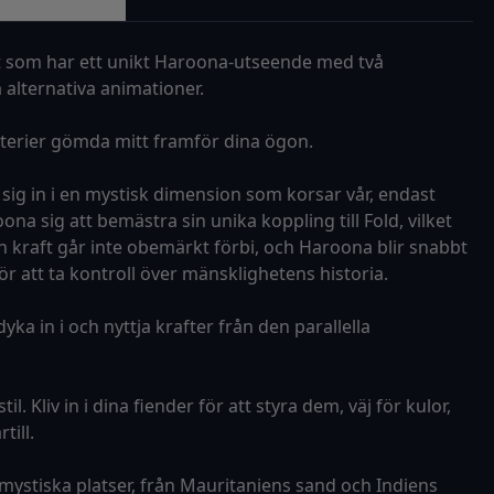
C:t som har ett unikt Haroona-utseende med två
 alternativa animationer.
sterier gömda mitt framför dina ögon.
ig in i en mystisk dimension som korsar vår, endast
na sig att bemästra sin unika koppling till Fold, vilket
 kraft går inte obemärkt förbi, och Haroona blir snabbt
r att ta kontroll över mänsklighetens historia.
a in i och nyttja krafter från den parallella
 Kliv in i dina fiender för att styra dem, väj för kulor,
till.
mystiska platser, från Mauritaniens sand och Indiens