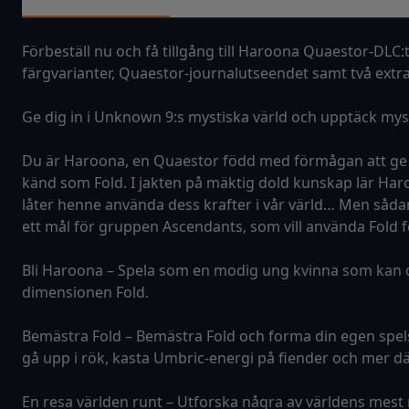
Förbeställ nu och få tillgång till Haroona Quaestor-DL
färgvarianter, Quaestor-journalutseendet samt två extra
Ge dig in i Unknown 9:s mystiska värld och upptäck my
Du är Haroona, en Quaestor född med förmågan att ge s
känd som Fold. I jakten på mäktig dold kunskap lär Haroo
låter henne använda dess krafter i vår värld… Men sådan
ett mål för gruppen Ascendants, som vill använda Fold fö
Bli Haroona – Spela som en modig ung kvinna som kan dyk
dimensionen Fold.
Bemästra Fold – Bemästra Fold och forma din egen spelstil.
gå upp i rök, kasta Umbric-energi på fiender och mer där
En resa världen runt – Utforska några av världens mest 