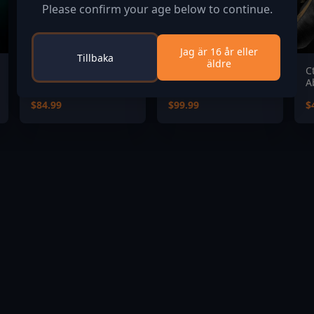
Please confirm your age below to continue.
Jag är 16 år eller
Tillbaka
äldre
MARVEL Tōkon:
MARVEL Tōkon:
C
Fighting Souls Digital
Fighting Souls
A
Deluxe Edition
Ultimate Edition
$84.99
$99.99
$