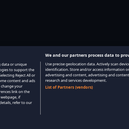
We and our partners process data to prov
Use precise geolocation data. Actively scan device
g data or unique
identification. Store and/or access information o
logies to support the
advertising and content, advertising and conte
lecting Reject All or
research and services development.
 some content and ads
o change your
List of Partners (vendors)
rences link on the
 webpage, if
etails, refer to our