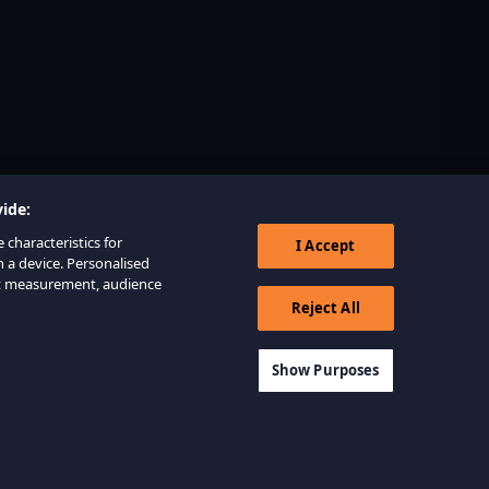
ide:
 characteristics for
I Accept
n a device. Personalised
nt measurement, audience
Reject All
Show Purposes