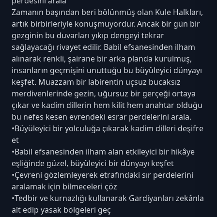
perdesini arala
Zamanın başından beri bölünmüş olan Kule Halkları,
artık birbirleriyle konuşmuyordur. Ancak bir gün bir
gezginin bu duvarları yıkıp dengeyi tekrar
sağlayacağı rivayet edilir. Babil efsanesinden ilham
alınarak renkli, şairane bir arka planda kurulmuş,
insanların geçmişini unuttuğu bu büyüleyici dünyayı
keşfet. Muazzam bir labirentin uçsuz bucaksız
merdivenlerinde gezin, uğursuz bir gerçeği ortaya
çıkar ve kadim dillerin hem kilit hem anahtar olduğu
bu nefes kesen evrendeki esrar perdelerini arala.
•Büyüleyici bir yolculuğa çıkarak kadim dilleri deşifre
et
•Babil efsanesinden ilham alan etkileyici bir hikâye
eşliğinde güzel, büyüleyici bir dünyayı keşfet
•Çevreni gözlemleyerek etrafındaki sır perdelerini
aralamak için bilmeceleri çöz
•Tedbir ve kurnazlığı kullanarak Gardiyanları zekânla
alt edip yasak bölgeleri geç