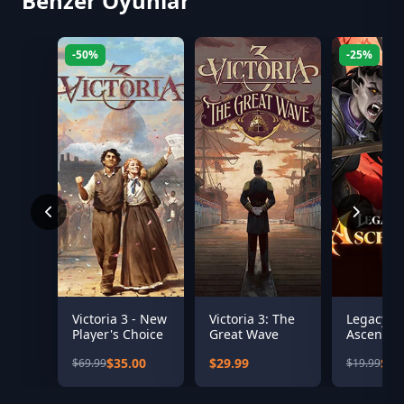
Benzer Oyunlar
-50%
-25%
Victoria 3 - New
Victoria 3: The
Legacy of
Player's Choice
Great Wave
Ascenda
$35.00
$29.99
$14
$69.99
$19.99