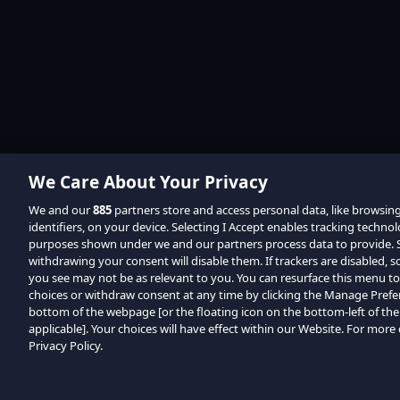
We Care About Your Privacy
We and our
885
partners store and access personal data, like browsin
identifiers, on your device. Selecting I Accept enables tracking techno
purposes shown under we and our partners process data to provide. Se
withdrawing your consent will disable them. If trackers are disabled,
you see may not be as relevant to you. You can resurface this menu t
choices or withdraw consent at any time by clicking the Manage Prefe
bottom of the webpage [or the floating icon on the bottom-left of the
applicable]. Your choices will have effect within our Website. For more d
Privacy Policy.