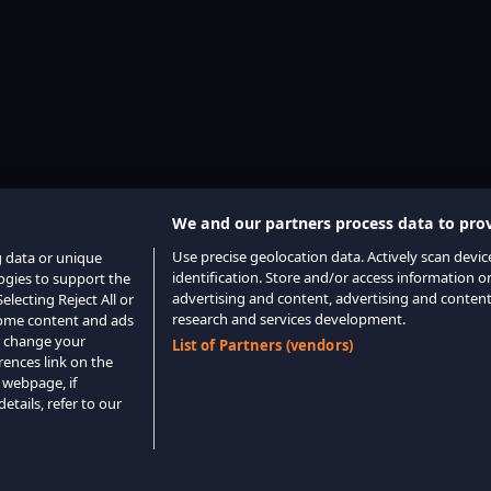
We and our partners process data to prov
Use precise geolocation data. Actively scan device
g data or unique
identification. Store and/or access information o
logies to support the
advertising and content, advertising and conte
lecting Reject All or
research and services development.
 some content and ads
o change your
List of Partners (vendors)
rences link on the
 webpage, if
etails, refer to our