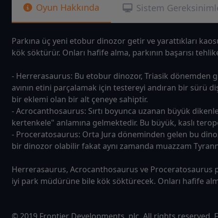
Oyun Hakkında
Sistem Gereksiniml
Parkına üç yeni etobur dinozor getir ve yarattıkları kaosu 
kök söktürür. Onları hafife alma, parkının başarısı tehlike
- Herrerasaurus: Bu etobur dinozor, Triasik dönemden ge
avının etini parçalamak için testereyi andıran bir sürü 
bir eklemi olan bir alt çeneye sahiptir.
- Acrocanthosaurus: Sırtı boyunca uzanan büyük dikenler
kertenkele" anlamına gelmektedir. Bu büyük, kaslı teropo
- Proceratosaurus: Orta Jura döneminden gelen bu dinozo
bir dinozor olabilir fakat aynı zamanda muazzam Tyranno
Herrerasaurus, Acrocanthosaurus ve Proceratosaurus parkı
iyi park müdürüne bile kök söktürecek. Onları hafife alma,
© 2019 Frontier Developments, plc. All rights reserved.