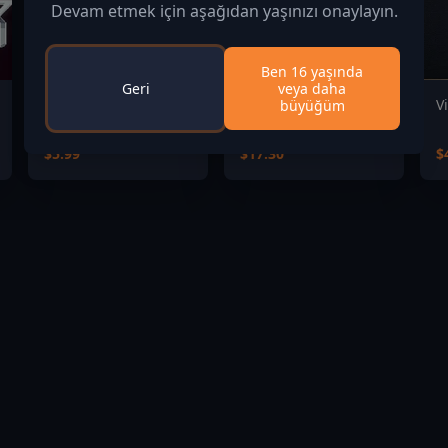
Devam etmek için aşağıdan yaşınızı onaylayın.
Ben 16 yaşında
Geri
veya daha
Electronics Store
Squirreled Away
V
büyüğüm
Simulator
$5.99
$17.30
$