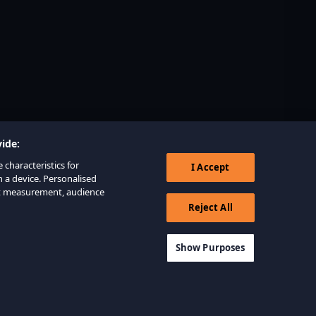
ide:
 characteristics for
I Accept
n a device. Personalised
nt measurement, audience
Reject All
Show Purposes