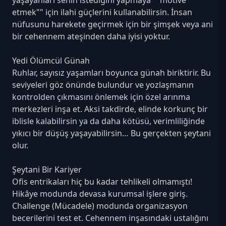
yaşayanları senin istediğini yapmaya ""motive
etmek"" için ilahi güçlerini kullanabilirsin. İnsan
nüfusunu harekete geçirmek için bir şimşek veya ani
bir cehennem ateşinden daha iyisi yoktur.
Yedi Ölümcül Günah
Ruhlar, sayısız yaşamları boyunca günah biriktirir. Bu
seviyeleri göz önünde bulundur ve yozlaşmanın
kontrolden çıkmasını önlemek için özel arınma
merkezleri inşa et. Aksi takdirde, elinde korkunç bir
iblisle kalabilirsin ya da daha kötüsü, verimliliğinde
yıkıcı bir düşüş yaşayabilirsin… Bu gerçekten şeytani
olur.
Şeytani Bir Kariyer
Ofis entrikaları hiç bu kadar tehlikeli olmamıştı!
Hikâye modunda devasa kurumsal işlere giriş.
Challenge (Mücadele) modunda organizasyon
becerilerini test et. Cehennem inşasındaki ustalığını