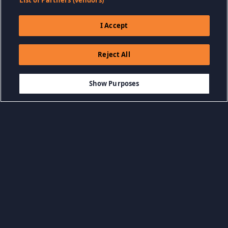
List of Partners (vendors)
I Accept
Reject All
$38.99
SEPETE EKLE
Show Purposes
Kategorilere Göz
Tüm kategorileri