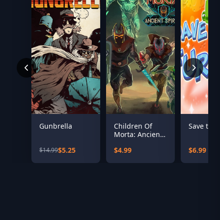
Gunbrella
Children Of
Save the 
Morta: Ancient
Spirits
$5.25
$4.99
$6.99
$14.99