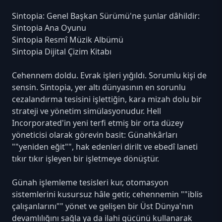
Sintopia: Genel Başkan Sürümü'ne şunlar dâhildir:
Sintopia Ana Oyunu
Sintopia Resmî Müzik Albümü
Sintopia Dijital Çizim Kitabı
Cehennem doldu. Evrak işleri yığıldı. Sorumlu kişi de
sensin. Sintopia, yer altı dünyasının en sorunlu
cezalandırma tesisini işlettiğin, kara mizah dolu bir
strateji ve yönetim simülasyonudur. Hell
Incorporated'in yeni terfi etmiş bir orta düzey
yöneticisi olarak görevin basit: Günahkârları
""yeniden eğit"", hak edenleri dirilt ve ebedî laneti
tıkır tıkır işleyen bir işletmeye dönüştür.
Günah işlemleme tesisleri kur, otomasyon
sistemlerini kusursuz hâle getir, cehennemin ""iblis
çalışanlarını"" yönet ve gelişen bir Üst Dünya'nın
devamlılığını sağla ya da ilahi gücünü kullanarak