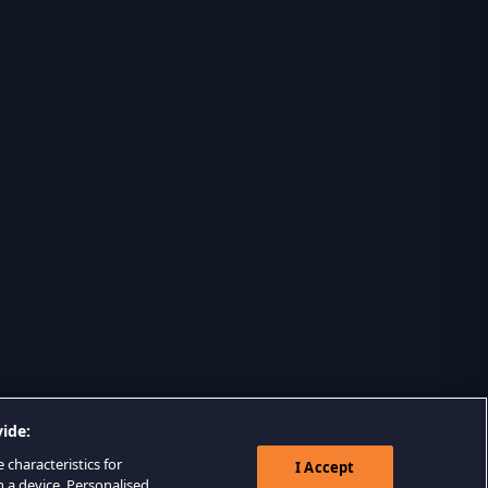
ide:
 characteristics for
I Accept
n a device. Personalised