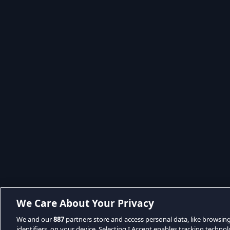
We Care About Your Privacy
We and our
887
partners store and access personal data, like browsin
identifiers, on your device. Selecting I Accept enables tracking techno