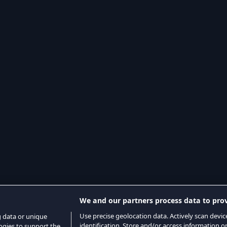
We and our partners process data to prov
Use precise geolocation data. Actively scan device
g data or unique
identification. Store and/or access information o
logies to support the