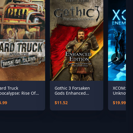
ard Truck
Gothic 3 Forsaken
XCOM: E
pocalypse: Rise Of
Gods Enhanced
Unknown 
lans
Edition
Complete 
5.99
$11.52
$19.99