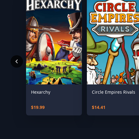
Hexarchy
Circle Empires Rivals
$19.99
$14.41