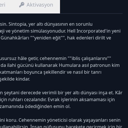
eri
Aktivasyon
sin. Sintopia, yer altı dünyasının en sorunlu
ateji ve yönetim simülasyonudur. Hell Incorporated'in yeni
: Günahkârları ""yeniden eğit"", hak edenleri dirilt ve
sursuz hâle getir, cehennemin ""iblis çalışanlarını""
ya da ilahi gücünü kullanarak Humulara asıl patronun kim
tmanları boyunca şekillendir ve nasıl bir tanrı
şekilde kindar.
şeytani derecede verimli bir yer altı dünyası inşa et. Kâr
çin ruhları cezalandır. Evrak işlerinin aksamaması için
ını zamanında ödediğinden emin ol.
ni koru. Cehennemin yöneticisi olarak yaşayanları senin
kullanabilirsin. İnsan nüfusunu harekete geçirmek için bir