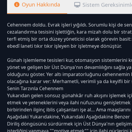
Oyun Hakkında
Sistem Gereksiniml
Cehennem doldu. Evrak işleri yığıldı. Sorumlu kişi de sen
cezalandırma tesisini işlettiğin, kara mizah dolu bir str
terfi etmiş bir orta düzey yöneticisi olarak görevin basit
ebedî laneti tıkır tıkır işleyen bir işletmeye dönüştür.
Günah işlemleme tesisleri kur, otomasyon sistemlerini ku
yönet ve gelişen bir Üst Dünya'nın devamlılığını sağla 
olduğunu göster. Yer altı imparatorluğunu cehennemin ka
olacağına karar ver: Merhametli, verimli ya da keyifli bir 
Senin Tarzınla Cehennem
Yukarıdan gelen sonsuz günahkâr ruh akışını işlemek için 
etmek ve yeteneklerini veya ilahi nüfuzunu genişletmek i
birbirinden ilginç iblis çalışanları işe al… Ama maaşlar
Aşağıdaki Yukarıdakine, Yukarıdaki Aşağıdakine Benzer
Diriliş döngüsünü sürdürmek için Üst Dünya'nın gelişimi
istediğini yapmaya ""motive etmek"" için ilahi güçlerini 