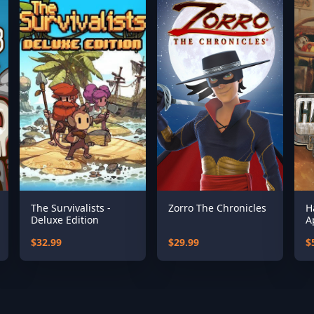
The Survivalists -
Zorro The Chronicles
H
Deluxe Edition
A
C
$32.99
$29.99
$