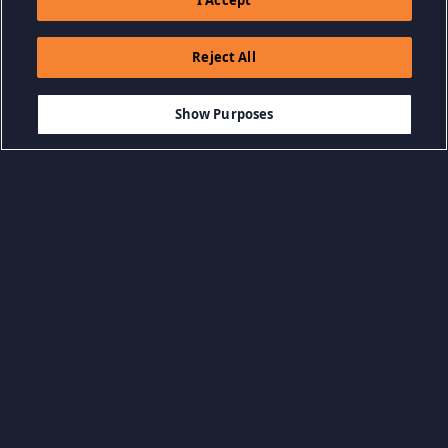
I Accept
Reject All
$4.99
AJOUTER AU PANIER
Show Purposes
Parcourir par catégorie