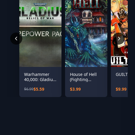
Warhammer
House of Hell
GUILTY G
40,000: Gladius
(Fighting
– Firepower
Fantasy
$5.59
$3.99
$9.99
$6.99
Pack
Classics)