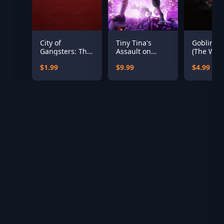
City of
Tiny Tina's
Goblin S
Gangsters: The
Assault on
(The Warl
Polish Outfit
Dragon Keep: A
Firetop
$1.99
$9.99
$4.99
Wonderlands
Mountain
One-shot
Adventure
(Steam)