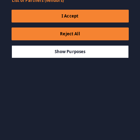
List of Partners (vendors)
I Accept
Reject All
$8.99
AGGIUNGI AL CARRELLO
Show Purposes
Sfoglia per categoria