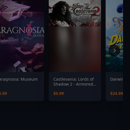
aragnosia: Museum
Castlevania: Lords of
Darwin’s 
Shadow 2 - Armored
Dracula Costume
5.99
$0.99
$24.99