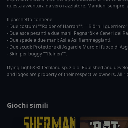
questa avventura da vero razziatore. Mantieni sempre la
Il pacchetto contiene:
- Due costumi ""Raider of Harran"": ""Björn il guerriero""
- Due asce pesanti a due mani: Ragnarök e Ceneri del R
- Due spade a due mani: Asi e Asi fiammeggianti,
- Due scudi: Protettore di Asgard e Muro di fuoco di Asg
- Skin per buggy ""Reinen"".
Dying Light® © Techland sp. z o.o. Published and develo
and logos are property of their respective owners. All ri
Giochi simili