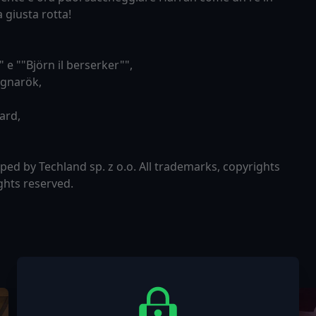
 giusta rotta!
 e ""Björn il berserker"",
agnarök,
ard,
ped by Techland sp. z o.o. All trademarks, copyrights
ghts reserved.
-33%