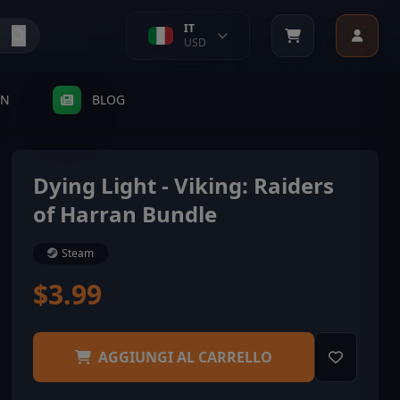
IT
USD
SN
BLOG
Dying Light - Viking: Raiders
of Harran Bundle
Steam
$3.99
AGGIUNGI AL CARRELLO