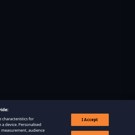
ide:
 characteristics for
I Accept
n a device. Personalised
nt measurement, audience