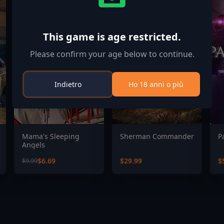
This game is age restricted.
Please confirm your age below to continue.
Indietro
Ho 18 anni o più
Mama's Sleeping
Sherman Commander
P
Angels
$6.69
$29.99
$
$9.99