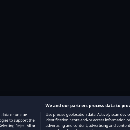
We and our partners process data to prov
Use precise geolocation data. Actively scan device
g data or unique
identification. Store and/or access information o
logies to support the
advertising and content, advertising and conte
lecting Reject All or