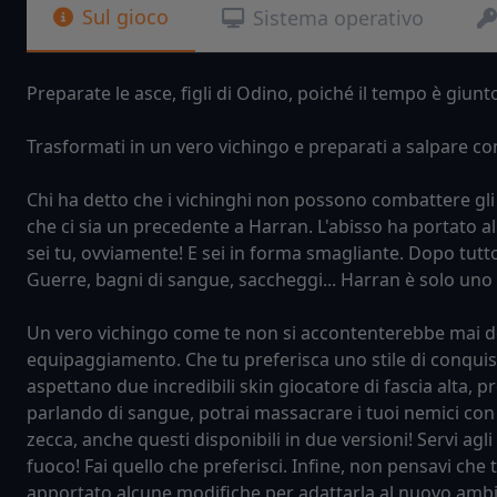
Sul gioco
Sistema operativo
Preparate le asce, figli di Odino, poiché il tempo è giunt
Trasformati in un vero vichingo e preparati a salpare c
Chi ha detto che i vichinghi non possono combattere gli
che ci sia un precedente a Harran. L'abisso ha portato a
sei tu, ovviamente! E sei in forma smagliante. Dopo tutt
Guerre, bagni di sangue, saccheggi... Harran è solo uno d
Un vero vichingo come te non si accontenterebbe mai dell
equipaggiamento. Che tu preferisca uno stile di conquis
aspettano due incredibili skin giocatore di fascia alta, 
parlando di sangue, potrai massacrare i tuoi nemici con 
zecca, anche questi disponibili in due versioni! Servi agli
fuoco! Fai quello che preferisci. Infine, non pensavi ch
apportato alcune modifiche per adattarla al nuovo amb