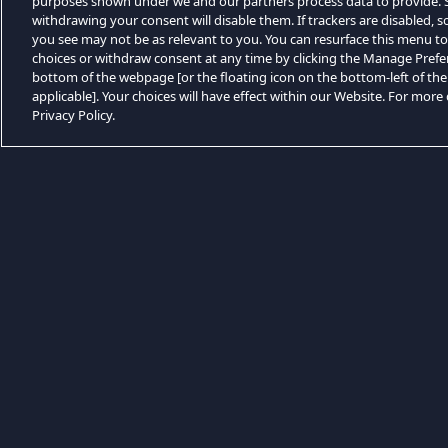
purposes shown under we and our partners process data to provide. Se
withdrawing your consent will disable them. If trackers are disabled,
you see may not be as relevant to you. You can resurface this menu t
choices or withdraw consent at any time by clicking the Manage Prefe
bottom of the webpage [or the floating icon on the bottom-left of the
applicable]. Your choices will have effect within our Website. For more d
Privacy Policy.
Sfoglia per categoria