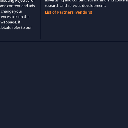
advertising and content, advertising and conte
lecting Reject All or
research and services development.
 some content and ads
o change your
List of Partners (vendors)
rences link on the
 webpage, if
etails, refer to our