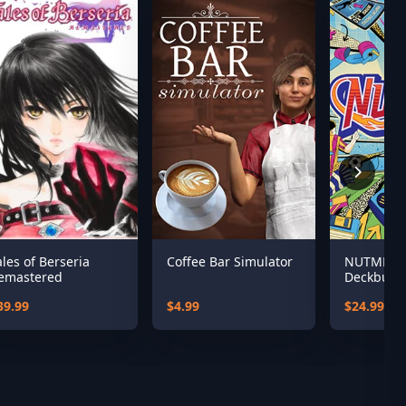
ales of Berseria
Coffee Bar Simulator
NUTMEG! 
emastered
Deckbuild
Manager
39.99
$4.99
$24.99