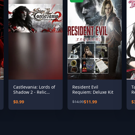
Castlevania: Lords of
Resident Evil
T
Shadow 2 - Relic
Requiem: Deluxe Kit
R
Rune Pack
$0.99
$11.99
$
$14.99