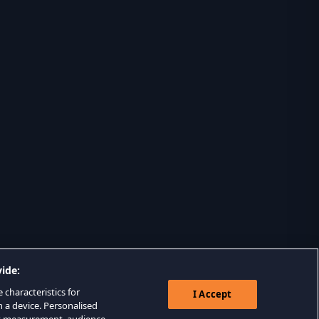
ide:
 characteristics for
I Accept
n a device. Personalised