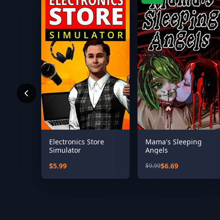
Electronics Store
Mama's Sleeping
Simulator
Angels
$5.99
$6.69
$9.99