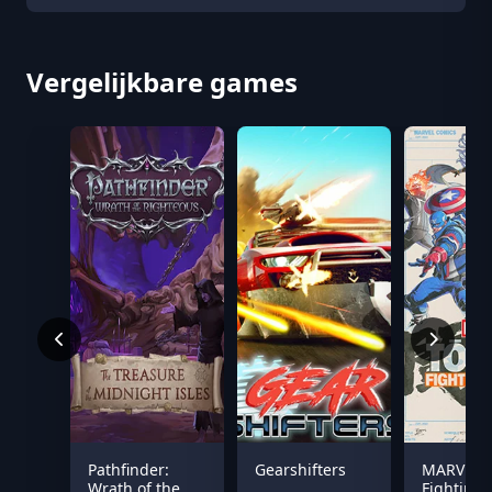
Vergelijkbare games
Pathfinder:
Gearshifters
MARVEL T
Wrath of the
Fighting 