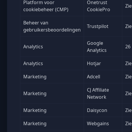
Platform voor
Onetrust
Zie
cookiebeheer (CMP)
CookiePro
Beheer van
Trustpilot
Zie
gebruikersbeoordelingen
Google
Analytics
26
Analytics
Analytics
Hotjar
Zie
Marketing
Adcell
Zie
CJ Affiliate
Marketing
Zie
Network
Marketing
Daisycon
Zie
Marketing
Webgains
Zie