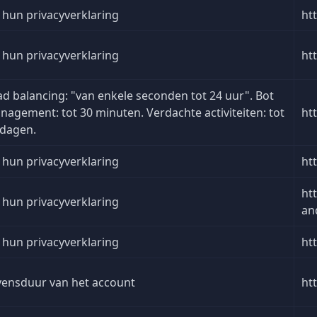
 hun privacyverklaring
ht
 hun privacyverklaring
ht
ad balancing: "van enkele seconden tot 24 uur". Bot
nagement: tot 30 minuten. Verdachte activiteiten: tot
ht
 dagen.
 hun privacyverklaring
ht
ht
 hun privacyverklaring
an
 hun privacyverklaring
ht
vensduur van het account
ht