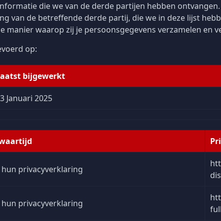
nformatie die we van de derde partijen hebben ontvangen.
ng van de betreffende derde partij, die we in deze lijst h
 de manier waarop zij je persoonsgegevens verzamelen en 
evoerd op:
aatst bijgewerkt
3 Januari 2025
waartijd
Pr
ht
 hun privacyverklaring
di
ht
 hun privacyverklaring
ful