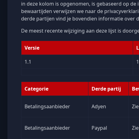
in deze kolom is opgenomen, is gebaseerd op de i
bewaartijden verwijzen we naar de privacyverklari
derde partijen vind je bovendien informatie over
De meest recente wijziging aan deze lijst is doorg
Versie
L
1.1
1
Categorie
Derde partij
Be
Betalingsaanbieder
Adyen
Zie
Betalingsaanbieder
Paypal
Zie