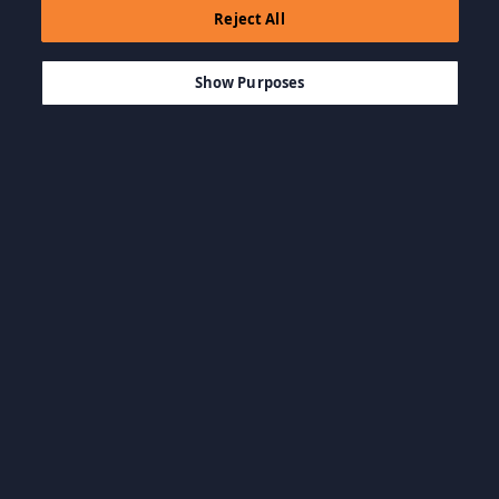
Reject All
$19.99
IN WINKELWAGEN
Show Purposes
Bladeren op categorie