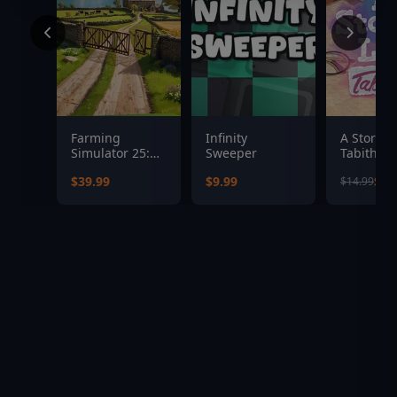
Farming
Infinity
A Storied 
Simulator 25:
Sweeper
Tabitha
Year 1 Season
$39.99
$9.99
$7.
$14.99
Pass