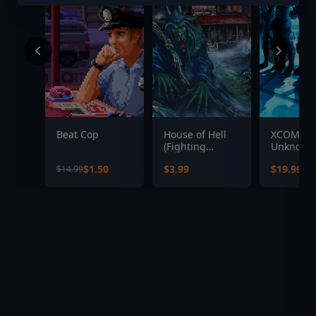
Beat Cop
House of Hell
XCOM: E
(Fighting
Unknown 
Fantasy
Complete
$1.50
$3.99
$19.99
$14.99
Classics)
Edition