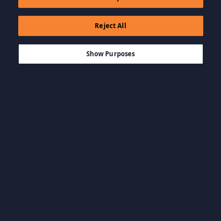
Reject All
$49.99
IN WINKELWAGEN
Show Purposes
Bladeren op categorie