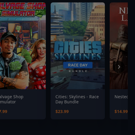
alvage Shop
Cities: Skylines - Race
Nested L
imulator
Day Bundle
7.99
$23.99
$14.99