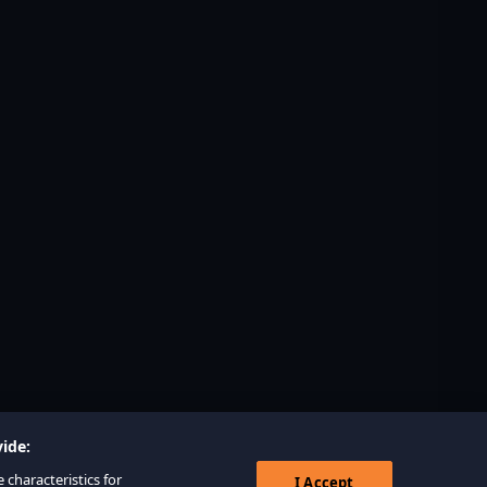
ide:
 characteristics for
I Accept