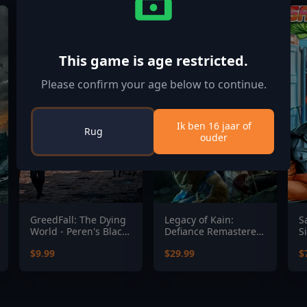
This game is age restricted.
Please confirm your age below to continue.
Ik ben 16 jaar of
Rug
ouder
GreedFall: The Dying
Legacy of Kain:
S
World - Peren's Black
Defiance Remastered
S
Mass Pack
Deluxe Edition
$9.99
$29.99
$