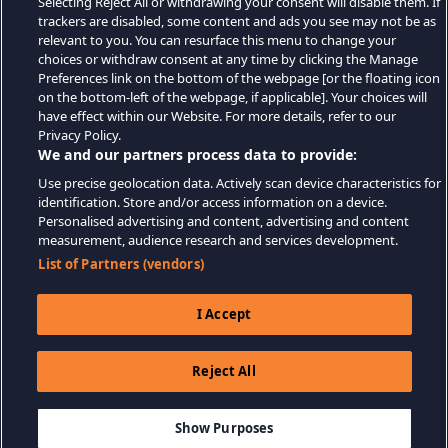
Selecting Reject All or withdrawing your consent will disable them. If
trackers are disabled, some content and ads you see may not be as
relevant to you. You can resurface this menu to change your
choices or withdraw consent at any time by clicking the Manage
Preferences link on the bottom of the webpage [or the floating icon
on the bottom-left of the webpage, if applicable]. Your choices will
have effect within our Website. For more details, refer to our
Privacy Policy.
We and our partners process data to provide:
Use precise geolocation data. Actively scan device characteristics for
identification. Store and/or access information on a device.
Personalised advertising and content, advertising and content
measurement, audience research and services development.
List of Partners (vendors)
I Accept
Reject All
$14.99
IN WINKELWAGEN
Show Purposes