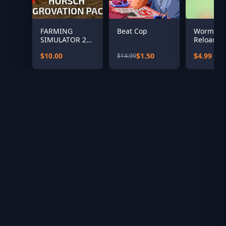
FARMING
Beat Cop
Worms
SIMULATOR 22 -
Reloaded
HORSCH
Puzzle Pa
$10.00
$1.50
$4.99
$14.99
AGROVATION
PACK(STEAM)