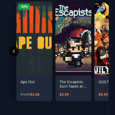
-80%
Ape Out
The Escapists -
GUILTY G
Duct Tapes are
Forever
$3.00
$3.99
$9.99
$14.99