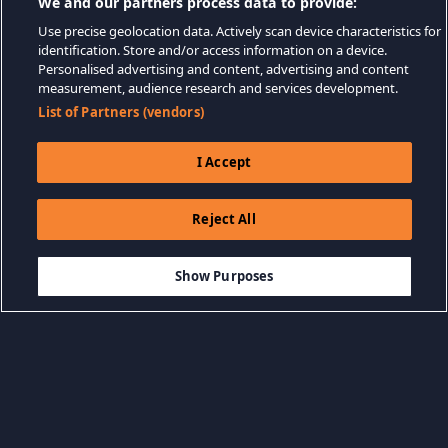
We and our partners process data to provide:
Use precise geolocation data. Actively scan device characteristics for
identification. Store and/or access information on a device.
Personalised advertising and content, advertising and content
measurement, audience research and services development.
List of Partners (vendors)
I Accept
Reject All
$9.99
-33%
DODAJ DO KOSZYKA
$6.69
Show Purposes