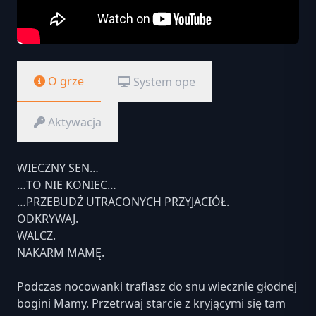
O grze
System ope
Aktywacja
WIECZNY SEN…
…TO NIE KONIEC…
…PRZEBUDŹ UTRACONYCH PRZYJACIÓŁ.
ODKRYWAJ.
WALCZ.
NAKARM MAMĘ.
Podczas nocowanki trafiasz do snu wiecznie głodnej
bogini Mamy. Przetrwaj starcie z kryjącymi się tam