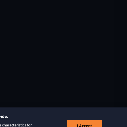
ide:
 characteristics for
I Accept