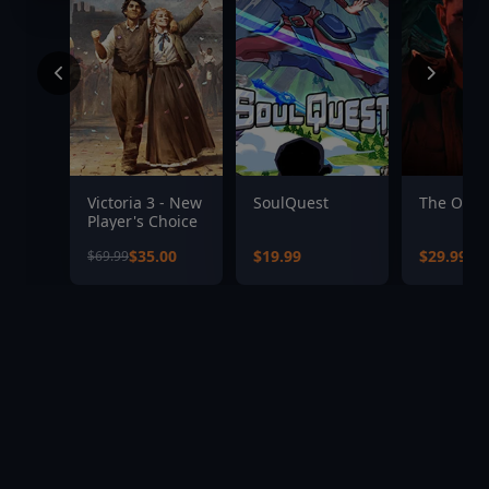
Victoria 3 - New
SoulQuest
The Occul
Player's Choice
$35.00
$19.99
$29.99
$69.99