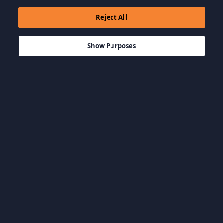
Reject All
$10.00
ADICIONAR AO CARRINHO
Show Purposes
Navegar por categoria