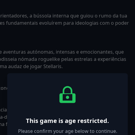
orientadores, a bússola interna que guiou o rumo da tua
es fundamentais evoluírem para ideologias com o poder
ve aventuras autónomas, intensas e emocionantes, que
odisseia nómada roguelike pelas estrelas a experiências
a audaz de jogar Stellaris.
conomia simplificada.
ias autónomas e intensas, criadas para testar a tua
xtra-dimensional, ou entres em competição com amigos
This game is age restricted.
 forma nova de jogar Stellaris.
Please confirm your age below to continue.