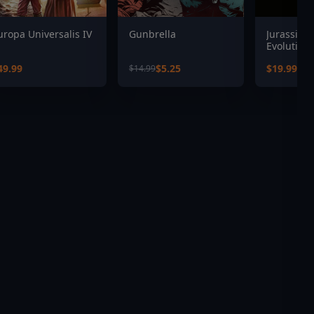
uropa Universalis IV
Gunbrella
Jurassic 
Evolution:
Jurassic P
49.99
$5.25
$19.99
$14.99