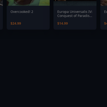
Overcooked! 2
Europa Universalis IV:
E
Conquest of Paradise
Expansion
$24.99
$14.99
$