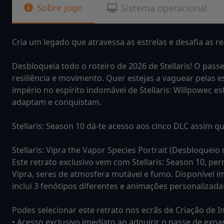
Sobre jogo
Sistema operacional
Cria um legado que atravessa as estrelas e desafia as re
Desbloqueia todo o roteiro de 2026 de Stellaris! O pass
resiliência e movimento. Quer estejas a vaguear pelas e
império no espírito indomável de Stellaris: Willpower, 
adaptam e conquistam.
Stellaris: Season 10 dá-te acesso aos cinco DLC assim qu
Stellaris: Vipra the Vapor Species Portrait (Desbloqueio
Este retrato exclusivo vem com Stellaris: Season 10, p
Vipra, seres de atmosfera mutável e fumo. Disponível i
inclui 3 fenótipos diferentes e animações personalizada
Podes selecionar este retrato nos ecrãs de Criação de I
• Acesso exclusivo imediato ao adquirir o passe de expan