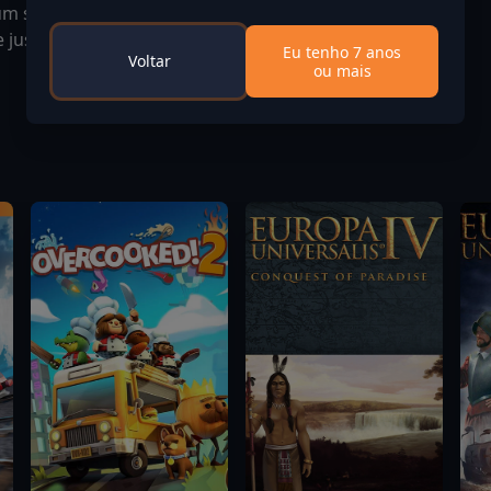
um só jogador.
 e justo, onde podes desafiar os teus amigos.
Eu tenho 7 anos
Voltar
ou mais