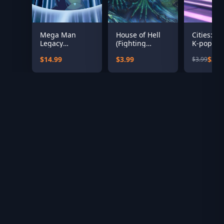
Mega Man
House of Hell
Cities: Sk
Legacy
(Fighting
K-pop Sta
Collection
Fantasy
$14.99
$3.99
$3.1
$3.99
Classics)