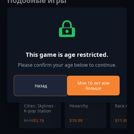
Подобные игры
-20%
This game is age restricted.
Please confirm your age below to continue.
Мне 16 лет или
Назад
больше
Cities: Skylines -
Hexarchy
Race Arc
K-pop Station
$3.19
$19.99
$11.99
$3.99