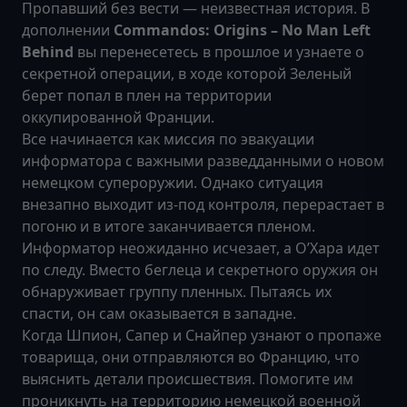
Пропавший без вести — неизвестная история. В
дополнении
Commandos: Origins – No Man Left
Behind
вы перенесетесь в прошлое и узнаете о
секретной операции, в ходе которой Зеленый
берет попал в плен на территории
оккупированной Франции.
Все начинается как миссия по эвакуации
информатора с важными разведданными о новом
немецком супероружии. Однако ситуация
внезапно выходит из-под контроля, перерастает в
погоню и в итоге заканчивается пленом.
Информатор неожиданно исчезает, а О’Хара идет
по следу. Вместо беглеца и секретного оружия он
обнаруживает группу пленных. Пытаясь их
спасти, он сам оказывается в западне.
Когда Шпион, Сапер и Снайпер узнают о пропаже
товарища, они отправляются во Францию, что
выяснить детали происшествия. Помогите им
проникнуть на территорию немецкой военной