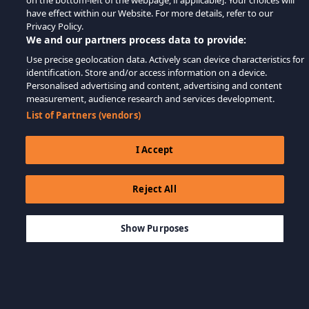
on the bottom-left of the webpage, if applicable]. Your choices will
have effect within our Website. For more details, refer to our
Privacy Policy.
We and our partners process data to provide:
Use precise geolocation data. Actively scan device characteristics for
identification. Store and/or access information on a device.
Personalised advertising and content, advertising and content
measurement, audience research and services development.
List of Partners (vendors)
I Accept
Reject All
$14.99
-10%
ДОБАВИТЬ В КОРЗИНУ
$13.49
Show Purposes