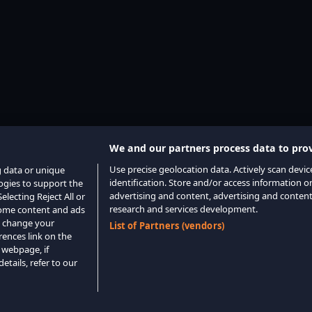
We and our partners process data to prov
Use precise geolocation data. Actively scan device
g data or unique
identification. Store and/or access information o
logies to support the
advertising and content, advertising and conte
lecting Reject All or
research and services development.
 some content and ads
o change your
List of Partners (vendors)
rences link on the
 webpage, if
etails, refer to our