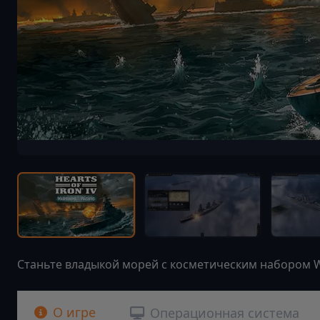
Станьте владыкой морей с косметическим набором Warsh
О игре
Операционная система