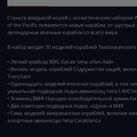
Станьте владыкой морей с косметическим набором Warsh
of the Pacific появляются новые корабли, от шустрых
легендарные военные корабли со всего мира.
В набор входят 30 моделей кораблей Тихоокеанского 
• Легкий крейсер ВМС Китая типа «Нин-Хай»
• Восемь модель кораблей Содружества наций, включа
Trenchant
• Одиннадцать моделей японских кораблей, в том чи
уникальная подводная лодка-авианосец типа I-400 Se
• Эсминец ВМФ Народно-освободительной армии Ки
• Две советских подводных лодки, «Щука» и M49
• Семь моделей американских кораблей, включая лин
эскортные авианосцы типа Casablanca