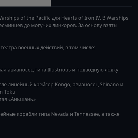
ips of the Pacific для Hearts of Iron IV. В Warships
 эсминцев до могучих линкоров. За основу взяты
театра военных действий, в том числе:
я авианосец типа Illustrious и подводную лодку
сле линейный крейсер Kongo, авианосец Shinano и
n Toku
тая «Аньшань»
ейные корабли типа Nevada и Tennessee, а также