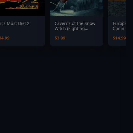
rcs Must Die! 2
Caverns of the Snow
Europa Uni
Witch (Fighting
Common 
Fantasy Classics)
Expansio
14.99
$3.99
$14.99