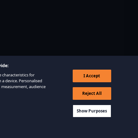
ide:
 characteristics for
I Accept
n a device. Personalised
nt measurement, audience
Reject All
Show Purposes