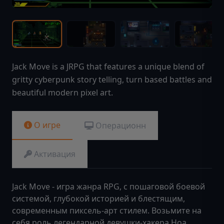
Jack Move is a JRPG that features a unique blend of
gritty cyberpunk story telling, turn based battles and
beautiful modern pixel art.
О игре
Операционн
Активация
Jack Move - игра жанра RPG, с пошаговой боевой
системой, глубокой историей и блестящим,
современным пиксель-арт стилем. Возьмите на
себя роль легендарной девушки-хакера Ноа,