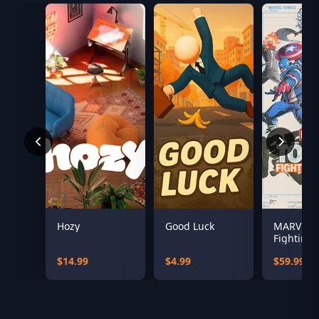
Hozy
Good Luck
MARVEL T
Fighting 
$14.99
$4.99
$59.99