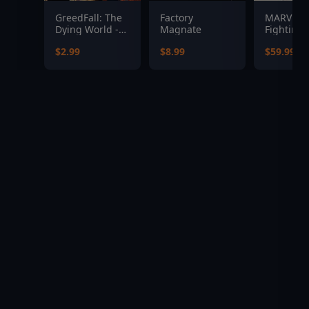
GreedFall: The
Factory
MARVEL T
Dying World -
Magnate
Fighting 
Gacane
$2.99
$8.99
$59.99
Pioneers Pack