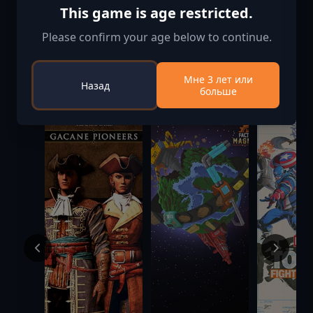
This game is age restricted.
Please confirm your age below to continue.
Мне 3 лет или
Подобные игры
Назад
больше