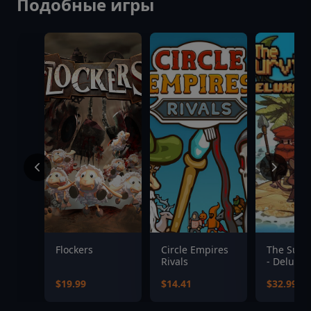
Подобные игры
Flockers
Circle Empires
The Survi
Rivals
- Deluxe 
$19.99
$14.41
$32.99