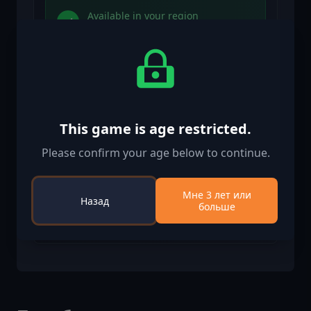
Available in your region
Активировано в United States
Age Restriction
Content rated 3+
This game is age restricted.
Age restricted content
Please confirm your age below to continue.
Suitable for ages 3 and above
Мне 3 лет или
Назад
больше
Age verification confirmed