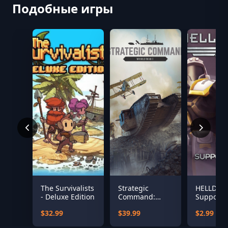
Подобные игры
The Survivalists
Strategic
HELLDIVE
- Deluxe Edition
Command:
Support 
World War I
$32.99
$39.99
$2.99