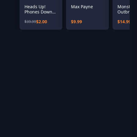
Heads Up!
Max Payne
Monster
Phones Down
Outbreak
Edition!
$2.00
$9.99
$14.99
$39.99