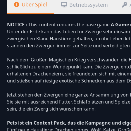
Über Spiel
Betriebssystem
NOTICE :
This content requires the base game
A Game 
Unter der Erde kann das Leben für Zwerge sehr einsam s
zwergischen Klane Haustiere gehalten, um ihr Leben leb
standen den Zwergen immer zur Seite und verteidigten s
Nach dem Großen Magischen Krieg verschwanden die Ha
schließlich zu einem Wendepunkt kam. Die Zwerge ent
erhaltenen Dracheneiern, sie freundeten sich mit einem
und stießen auf riesige exotische Schnecken aus dem D
Jetzt stehen den Zwergen eine ganze Ansammlung von f
Sie sie mit ausreichend Futter, Schlafplätzen und Spiel
sein, die ein Zwerg sich wünschen kann.
Pets ist ein Content Pack, das die Kampagne und eig
Fünf neue Haustiere: Drachenjunges, Wolf, Katze, Groß