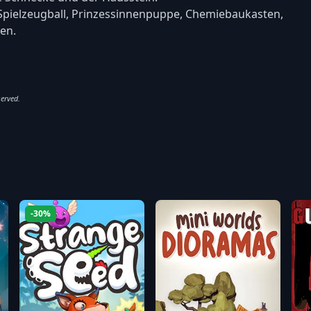
 Spielzeugball, Prinzessinnenpuppe, Chemiebaukasten,
en.
served.
-30%