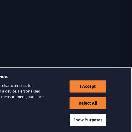
ide:
 characteristics for
I Accept
n a device. Personalised
nt measurement, audience
Reject All
Show Purposes