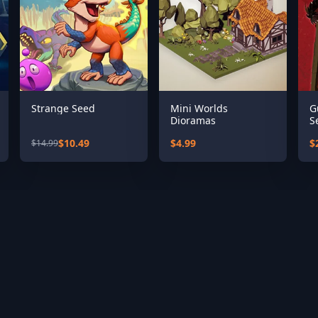
Strange Seed
Mini Worlds
G
Dioramas
S
$10.49
$4.99
$
$14.99