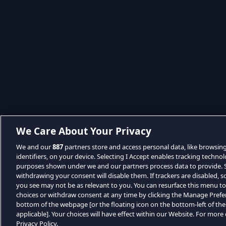
We Care About Your Privacy
We and our
887
partners store and access personal data, like browsin
identifiers, on your device. Selecting I Accept enables tracking techno
purposes shown under we and our partners process data to provide. Se
withdrawing your consent will disable them. If trackers are disabled,
you see may not be as relevant to you. You can resurface this menu t
choices or withdraw consent at any time by clicking the Manage Prefe
bottom of the webpage [or the floating icon on the bottom-left of the
applicable]. Your choices will have effect within our Website. For more d
Privacy Policy.