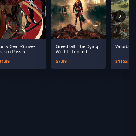
uilty Gear -Strive-
GreedFall: The Dying
Valorborn
eason Pass 5
World - Limited
Digital OST
24.99
$7.99
$1152.35