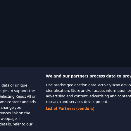
We and our partners process data to prov
Use precise geolocation data. Actively scan device
g data or unique
identification. Store and/or access information o
logies to support the
advertising and content, advertising and conte
lecting Reject All or
research and services development.
 some content and ads
o change your
List of Partners (vendors)
rences link on the
 webpage, if
etails, refer to our