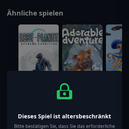
Ähnliche spielen
Lost Planet™:
Adorable
Darwin’s
Dieses Spiel ist altersbeschränkt
Extreme
Adventures
Paradox
Condition
Bitte bestätigen Sie, dass Sie das erforderliche
$14.99
$19.99
$24.99