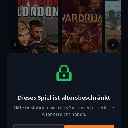
RICO: London
Wardrum
Sudden St
$34.99
$19.99
$44
$49.99
Dieses Spiel ist altersbeschränkt
Bitte bestätigen Sie, dass Sie das erforderliche
Alter erreicht haben.