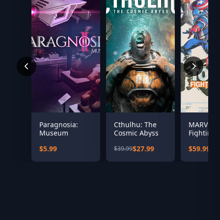
Paragnosia:
Cthulhu: The
MARVEL T
Museum
Cosmic Abyss
Fighting 
$5.99
$27.99
$59.99
$39.99