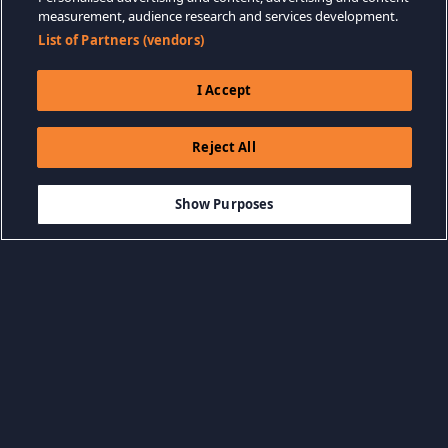
measurement, audience research and services development.
List of Partners (vendors)
I Accept
Reject All
$19.99
-75%
IN DEN WARENKORB LEGEN
$5.00
Show Purposes