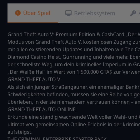
Über Spiel
Betriebssystem
Grand Theft Auto V: Premium Edition & CashCard „Der W
Modus von Grand Theft Auto V, kostenlosen Zugang zur
mit allen existierenden Updates und Inhalten wie The C
Diamond Casino Heist, Gunrunning und viele mehr. Ebenfa
der schnellste Weg, um dein kriminelles Imperium in G
„Der Weiße Hai“ im Wert von 1.500.000 GTA$ zur Verwen
GRAND THEFT AUTO V
Als sich ein junger Straßengauner, ein ehemaliger Ban
Schwierigkeiten befinden, müssen sie eine Reihe von ge
überleben, in der sie niemandem vertrauen können – am
GRAND THEFT AUTO ONLINE
Erkunde eine ständig wachsende Welt voller Wahl- und
ultimativen gemeinsamen Online-Erlebnis in der krimine
aufsteigst.
THE CRIMINAL ENTERPRISE STARTER PACK