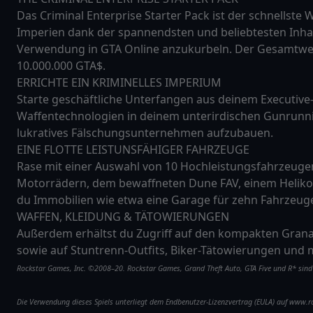
Das Criminal Enterprise Starter Pack ist der schnellste 
Imperien dank der spannendsten und beliebtesten Inha
Verwendung in GTA Online anzukurbeln. Der Gesamtwert 
10.000.000 GTA$.
ERRICHTE EIN KRIMINELLES IMPERIUM
Starte geschäftliche Unterfangen aus deinem Executive
Waffentechnologien in deinem unterirdischen Gunrunni
lukratives Fälschungsunternehmen aufzubauen.
EINE FLOTTE LEISTUNSFÄHIGER FAHRZEUGE
Rase mit einer Auswahl von 10 Hochleistungsfahrzeuge
Motorrädern, dem bewaffneten Dune FAV, einem Heliko
du Immobilien wie etwa eine Garage für zehn Fahrzeug
WAFFEN, KLEIDUNG & TÄTOWIERUNGEN
Außerdem erhältst du Zugriff auf den kompakten Gran
sowie auf Stuntrenn-Outfits, Biker-Tätowierungen und 
Rockstar Games, Inc. ©2008–20. Rockstar Games, Grand Theft Auto, GTA Five und R* sind M
Die Verwendung dieses Spiels unterliegt dem Endbenutzer-Lizenzvertrag (EULA) auf www.