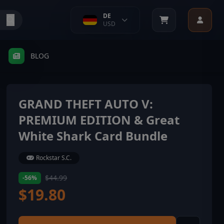
DE
USD
BLOG
GRAND THEFT AUTO V:
PREMIUM EDITION & Great
White Shark Card Bundle
Rockstar S.C.
$44.99
-56%
$19.80