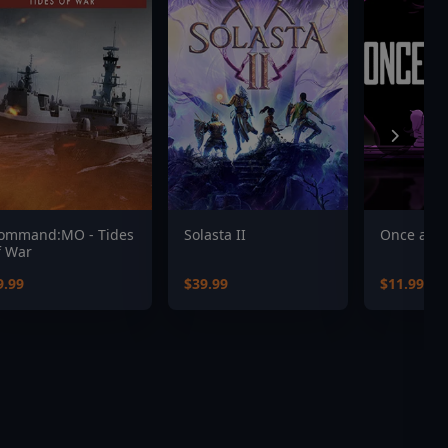
ommand:MO - Tides
Solasta II
Once a Pa
f War
9.99
$39.99
$11.99