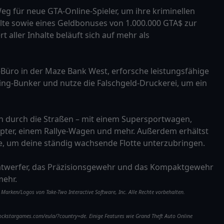
Weg für neue GTA-Online-Spieler, um ihre kriminellen
lte sowie eines Geldbonuses von 1.000.000 GTA$ zur
aller Inhalte beläuft sich auf mehr als
-Büro in der Maze Bank West, erforsche leistungsfähige
ng-Bunker und nutze die Falschgeld-Druckerei, um ein
n durch die Straßen – mit einem Supersportwagen,
pter, einem Rallye-Wagen und mehr. Außerdem erhältst
e, um deine ständig wachsende Flotte unterzubringen.
atwerfer, das Präzisionsgewehr und das Kompaktgewehr
mehr.
arken/Logos von Take-Two Interactive Software, Inc. Alle Rechte vorbehalten.
rockstargames.com/eula/?country=de. Einige Features wie Grand Theft Auto Online