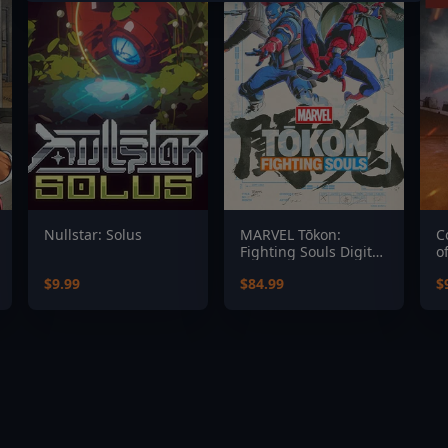
Nullstar: Solus
MARVEL Tōkon:
C
Fighting Souls Digital
o
Deluxe Edition
$9.99
$84.99
$