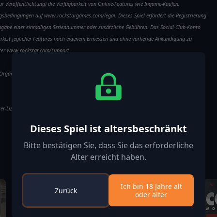
ur Veröffentlichtung) die Verfügbarkeit von Online-Features wie Ingame-Käufen,
ngsbedingungen auf www.rockstargames.com/legal. Dieses Spiel erfordert die Registrierung
ingabe einer einmaligen Seriennummer oder zusätzliche Gebühren. Das Social-Club-Konto
barkeit jeglicher Features nach eigenem Ermessen und ohne vorherige Ankündigung zu
nter www.rockstar.com/support.
r Organisationen wäre rein zufällig und impliziert weder finanzielle Unterstützung noch
tzer-Lizenzvereinbarung voraus: http://www.take2games.com/eula/
Dieses Spiel ist altersbeschränkt
Bitte bestätigen Sie, dass Sie das erforderliche
Alter erreicht haben.
Ich bin 18 Jahre alt
Zurück
oder älter