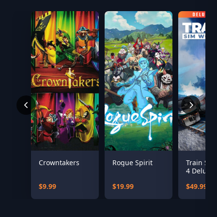
Crowntakers
Rogue Spirit
Train Si
4 Deluxe
Edition
$9.99
$19.99
$49.99