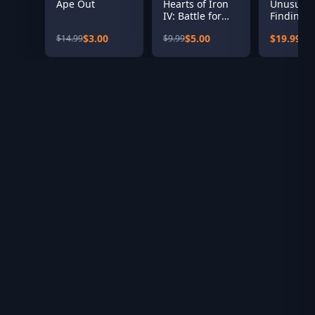
Ape Out
Hearts of Iron
Unusual
IV: Battle for
Findings
the Bosporus
$3.00
$5.00
$19.99
$14.99
$9.99