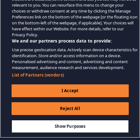
relevant to you. You can resurface this menu to change your
choices or withdraw consent at any time by clicking the Manage
Preferences link on the bottom of the webpage [or the floating icon
on the bottom-left of the webpage, if applicable]. Your choices will
have effect within our Website. For more details, refer to our
Privacy Policy.
We and our partners process data to provide:
Use precise geolocation data. Actively scan device characteristics for
identification. Store and/or access information on a device.
Personalised advertising and content, advertising and content
measurement, audience research and services development.
List of Partners (vendors)
I Accept
Reject All
$39.99
-70%
IN DEN WARENKORB LEGEN
$12.00
Show Purposes