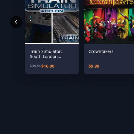
Train Simulator:
Crowntakers
South London
Network Route Add-
$16.00
$9.99
$39.99
On