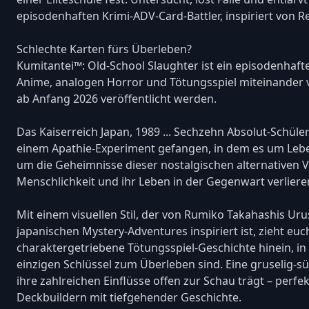
episodenhaften Krimi-ADV-Card-Battler, inspiriert von R
Schlechte Karten fürs Überleben?
Kumitantei™: Old-School Slaughter ist ein episodenhafter
Anime, analogen Horror und Tötungsspiel miteinander v
ab Anfang 2026 veröffentlicht werden.
Das Kaiserreich Japan, 1989 ... Sechzehn Absolut-Schüle
einem Apathie-Experiment gefangen, in dem es um Leb
um die Geheimnisse dieser nostalgischen alternativen 
Menschlichkeit und ihr Leben in der Gegenwart verliere
Mit einem visuellen Stil, der von Rumiko Takahashis Uru
japanischen Mystery-Adventures inspiriert ist, zieht e
charaktergetriebene Tötungsspiel-Geschichte hinein, in
einzigen Schlüssel zum Überleben sind. Eine gruselig-s
ihre zahlreichen Einflüsse offen zur Schau trägt – perfe
Deckbuildern mit tiefgehender Geschichte.