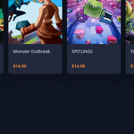
Monster Outbreak
SPITLINGS
T
$14.99
$14.99
$