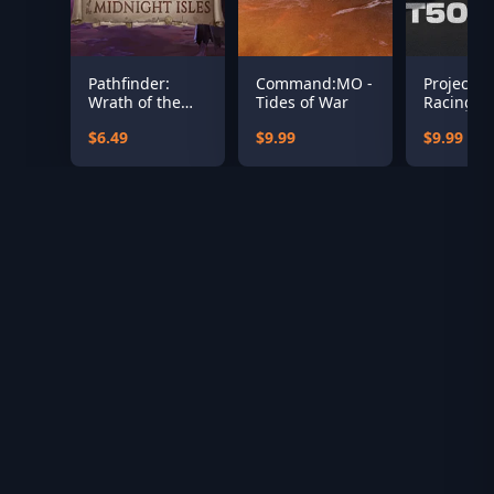
Pathfinder:
Command:MO -
Project M
Wrath of the
Tides of War
Racing:
Righteous - The
Japanese
$6.49
$9.99
$9.99
Treasures of
Pack
the Midnight
Isle