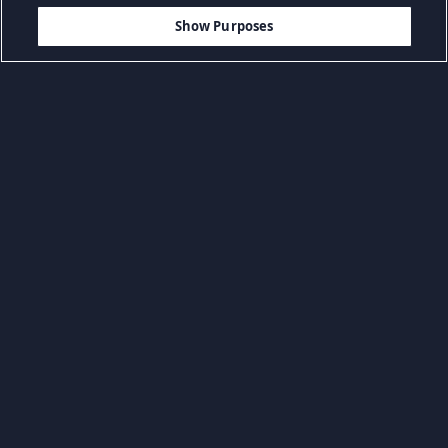
$21.99
IN DEN WARENKORB LEGEN
Show Purposes
Kategorien durchsuchen
Abenteuerspiele
Action-Spiele