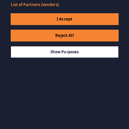
List of Partners (vendors)
I Accept
Reject All
$19.99
-80%
IN DEN WARENKORB LEGEN
$4.00
Show Purposes