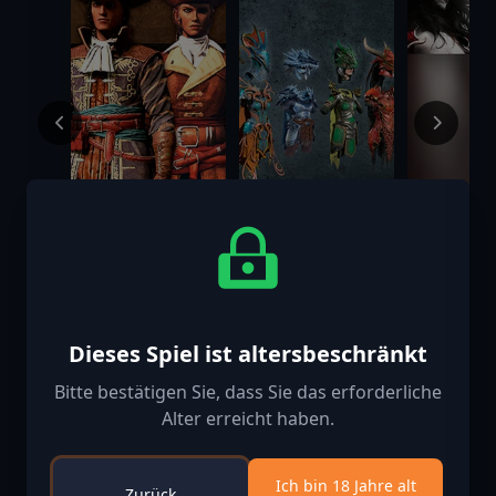
GreedFall: The
Dragonkin: The
Castlevan
Dying World -
Banished - Lord
Lords of
Gacane
Pack
Shadow 2
$2.99
$3.99
$0.99
Pioneers Pack
Relic Run
Dieses Spiel ist altersbeschränkt
Bitte bestätigen Sie, dass Sie das erforderliche
Alter erreicht haben.
Ich bin 18 Jahre alt
Zurück