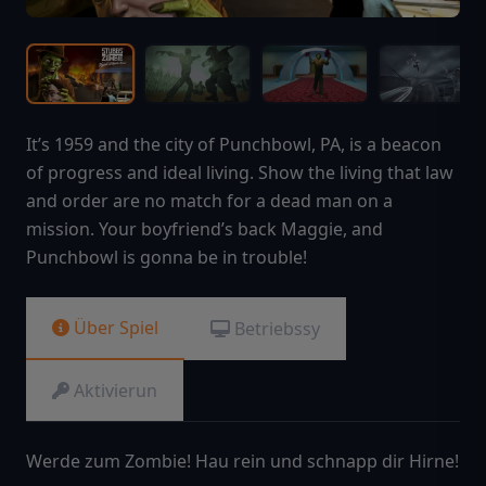
It’s 1959 and the city of Punchbowl, PA, is a beacon
of progress and ideal living. Show the living that law
and order are no match for a dead man on a
mission. Your boyfriend’s back Maggie, and
Punchbowl is gonna be in trouble!
Über Spiel
Betriebssy
Aktivierun
Werde zum Zombie! Hau rein und schnapp dir Hirne!