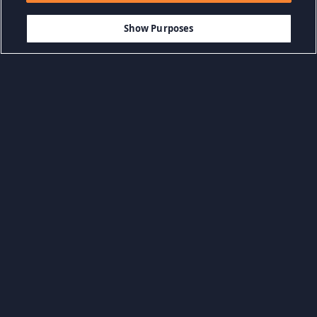
$9.99
IN DEN WARENKORB LEGEN
Show Purposes
Kategorien durchsuchen
Abenteuerspiele
Action-Spiele