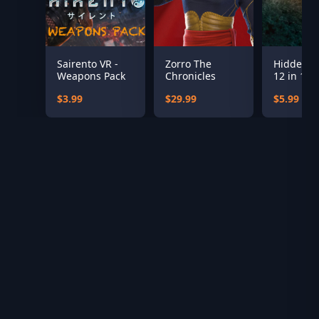
Sairento VR -
Zorro The
Hidden Ob
Weapons Pack
Chronicles
12 in 1 b
$3.99
$29.99
$5.99