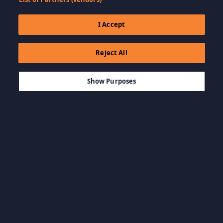
I Accept
Reject All
$9.99
AJOUTER AU PANIER
Show Purposes
Parcourir par catégorie