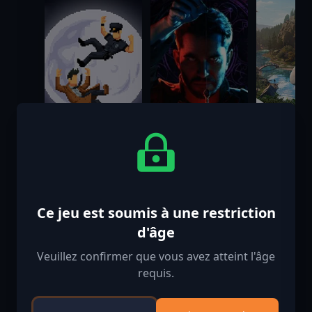
The Darkside
The Occultist
Ranger’s 
Ce jeu est soumis à une restriction
Detective:
Deluxe Edition
National 
d'âge
Backside of the
Simulato
$999.00
$39.99
$19.99
Moon - Coming
Soon
Veuillez confirmer que vous avez atteint l'âge
requis.