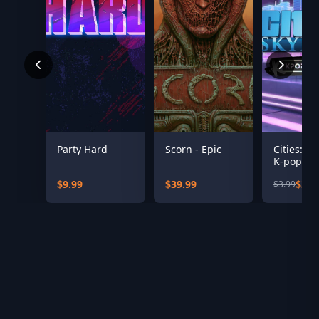
Party Hard
Scorn - Epic
Cities: Sk
K-pop Sta
$9.99
$39.99
$3.1
$3.99