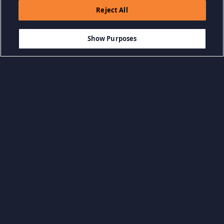
Reject All
$19.99
AJOUTER AU PANIER
Show Purposes
Parcourir par catégorie