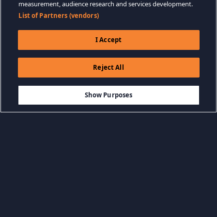
measurement, audience research and services development.
List of Partners (vendors)
I Accept
Reject All
$12.99
-30%
AJOUTER AU PANIER
$9.09
Show Purposes